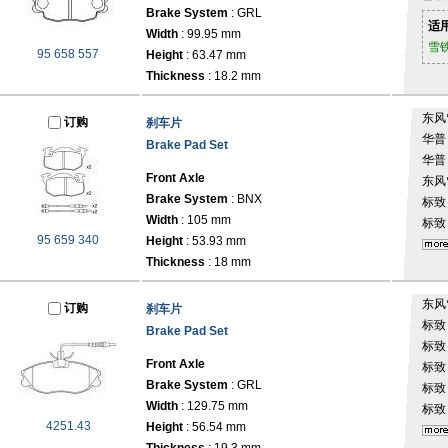
Brake System
: GRL
适
Width
: 99.95 mm
雪
95 658 557
Height
: 63.47 mm
Thickness
: 18.2 mm
东风
订购
刹车片
华
Brake Pad Set
华
Front Axle
东风
Brake System
: BNX
标
Width
: 105 mm
标
95 659 340
Height
: 53.93 mm
Thickness
: 18 mm
东风
订购
刹车片
标
Brake Pad Set
标
Front Axle
标
Brake System
: GRL
标
Width
: 129.75 mm
标
4251.43
Height
: 56.54 mm