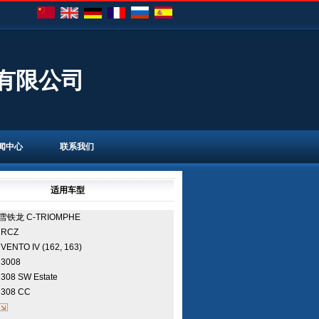
有限公司
闻中心
联系我们
适用车型
雪铁龙
C-TRIOMPHE
致
RCZ
众
VENTO IV (162, 163)
致
3008
致
308 SW Estate
致
308 CC