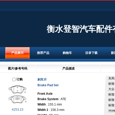
衡水登智汽车配件
产品展示
推荐产品
购物车
目录下载
新
图片/参考号码
产品描述
东风
订购
刹车片
标
Brake Pad Set
大
Front Axle
标
Brake System
: ATE
标
Width
: 155.1 mm
标
4253.23
Width 1
: 156.3 mm