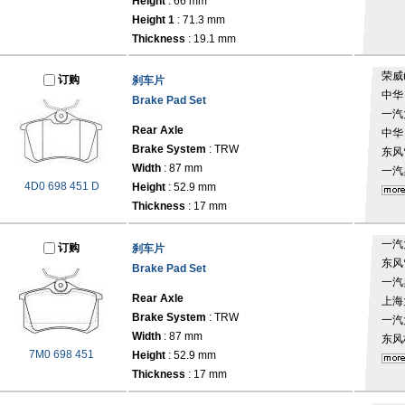
Height
: 66 mm
Height 1
: 71.3 mm
Thickness
: 19.1 mm
荣威
订购
刹车片
中
Brake Pad Set
一汽
Rear Axle
中
Brake System
: TRW
东风
Width
: 87 mm
一汽
4D0 698 451 D
Height
: 52.9 mm
Thickness
: 17 mm
一汽
订购
刹车片
东风
Brake Pad Set
一汽
Rear Axle
上海
Brake System
: TRW
一汽
Width
: 87 mm
东风
7M0 698 451
Height
: 52.9 mm
Thickness
: 17 mm