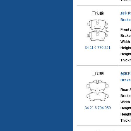
订购
刹车片
Brake
Front 
Brake
Width
34 11 6 770 251
Heigh
Height
Thick
订购
刹车片
Brake
Rear 
Brake
Width
34 21 6 794 059
Heigh
Height
Thick