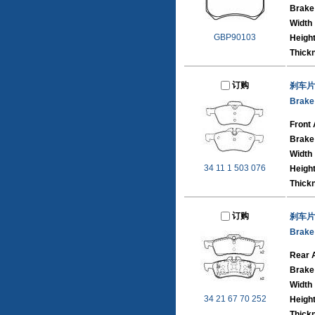
Brake
Width
GBP90103
Heigh
Thick
订购
刹车片
Brake
Front 
Brake
Width
34 11 1 503 076
Heigh
Thick
订购
刹车片
Brake
Rear 
Brake
Width
34 21 67 70 252
Heigh
Thick