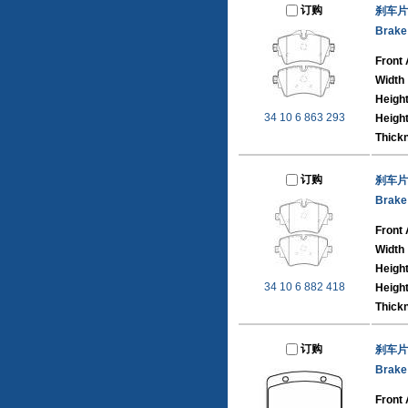
订购
刹车片
Brake
Front 
Width
Heigh
34 10 6 863 293
Heigh
Thick
订购
刹车片
Brake
Front 
Width
Heigh
34 10 6 882 418
Height
Thick
订购
刹车片
Brake
Front 