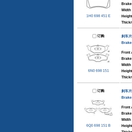
Brake
Width
1H0 698 451 E
Heigh
Thick
订购
刹车片
Brake
Front 
Brake
Width
6N0 698 151
Heigh
Thick
订购
刹车片
Brake
Front 
Brake
Width
6Q0 698 151 B
Heigh