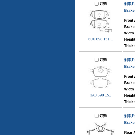
订购
刹车片
Brake
Front 
Brake
Width
6Q0 698 151 C
Heigh
Thick
订购
刹车片
Brake
Front 
Brake
Width
3A0 698 151
Heigh
Thick
订购
刹车片
Brake
Rear 