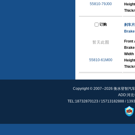
55810-79J00
Heigh
Thick
订购
刹车片
Brake
Front 
Brake
Width
55810-61M00
Heigh
Thick
Copyright © 2007--2026 衡水登智汽车
ADD:河
TEL:18732870123 / 15713182888 / 13