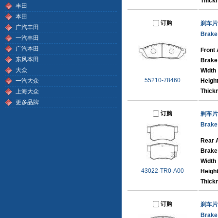
Thick
丰田
本田
订购
刹车片
广汽丰田
Brake
一汽丰田
广汽本田
Front 
东风本田
Brake
大众
Width
55210-78460
一汽大众
Heigh
Thick
上海大众
更多品牌
订购
刹车片
Brake
Rear 
Brake
Width
43022-TR0-A00
Heigh
Thick
订购
刹车片
Brake